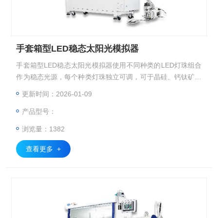
手套箱型LED稳态太阳光模拟器
手套箱型LED稳态太阳光模拟器使用不同种类的LED灯珠组合
作为稳态光源，每个种类灯珠独立可调，可于晶硅、钙钛矿与
叠层电池及其相应的组件的IV测试。设备主要配置有光源控制
更新时间：2026-01-09
系统、电源控制系 统、测试系统、恒温系统、红外测温探
产品型号：
头、参考电池、计算机、显示器等。
浏览量：1382
查看更多 +