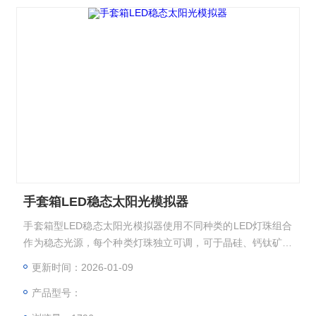
手套箱LED稳态太阳光模拟器
手套箱型LED稳态太阳光模拟器使用不同种类的LED灯珠组合
作为稳态光源，每个种类灯珠独立可调，可于晶硅、钙钛矿与
叠层电池及其相应的组件的IV测试。设备主要配置有光源控制
更新时间：2026-01-09
系统、电源控制系 统、测试系统、恒温系统、红外测温探
产品型号：
头、参考电池、计算机、显示器等。