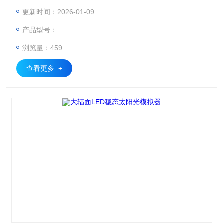
泛，同时支持大尺寸定制。 设备主要配置有单色光 LED 光源
更新时间：2026-01-09
模块、光源控制系统、测试系统、计算机、显示器及常规测试
产品型号：
台面。 可应用领域包括：光伏、航天、汽车、科研、院校。
浏览量：459
查看更多 +