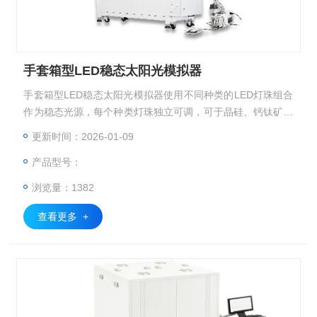
手套箱型LED稳态太阳光模拟器
手套箱型LED稳态太阳光模拟器使用不同种类的LED灯珠组合
作为稳态光源，每个种类灯珠独立可调，可于晶硅、钙钛矿与
叠层电池及其相应的组件的IV测试。设备主要配置有光源控制
更新时间：2026-01-09
系统、电源控制系 统、测试系统、恒温系统、红外测温探
产品型号：
头、参考电池、计算机、显示器等。
浏览量：1382
查看更多 +