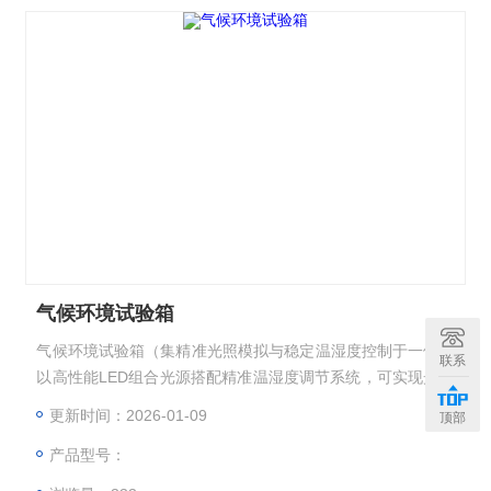
气候环境试验箱
气候环境试验箱（集精准光照模拟与稳定温湿度控制于一体）
联系
以高性能LED组合光源搭配精准温湿度调节系统，可实现光照
老化、温度循环、湿度模拟及“光照+温湿度”复合环境模拟。
更新时间：2026-01-09
顶部
设备主要配置有LED光照系统、温湿度控制系统、稳定气流循
产品型号：
环系统、高强度防护箱体，适配电子、汽车、建材、新能源等
行业，可满足从小型元器件到大型组件的多样化可靠性测试需