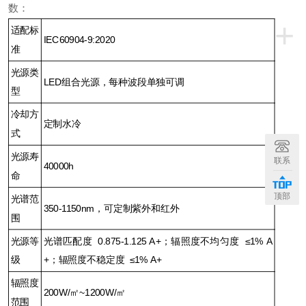
数：
+
适配标
IEC60904-9:2020
准
光源类
LED组合光源，每种波段单独可调
型
冷却方
定制水冷
式
光源寿
联系
40000h
命
顶部
光谱范
350-1150nm，可定制紫外和红外
围
光源等
光谱匹配度
0.875-1.125
A+；辐照度不均匀度
≤1%
A
级
+；辐照度不稳定度
≤1%
A+
辐照度
200W/㎡~1200W/㎡
范围