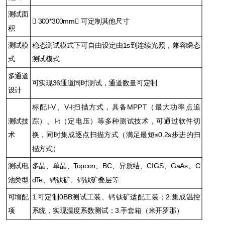
测试面

300*300mm
可定制其他尺寸
积
测试模
稳态测试模式下可自由设定由1s到连续光照，兼容瞬态
式
测试模式
多通道
可实现36通道同时测试，通道数量可定制
设计
标配I-V、V-I扫描方式，具备MPPT（最大功率点追
测试技
踪）、I-t（定电压）等多种测试技术，可通过软件切
术
换，同时集成逐点扫描方式（满足最短≤0.2s步进的扫
描方式）
测试电
多晶、单晶、Topcon、BC、异质结、CIGS、GaAs、C
池类型
dTe、钙钛矿、钙钛矿叠层等
可增配
1.可定制0BB测试工装、钙钛矿适配工装；2.集成温控
项
系统，实现温度系数测试；3.手套箱（米开罗那）