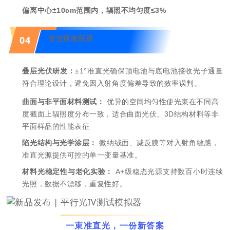
偏离中心±10cm范围内，辐照不均匀度≤3%
04
专注研发应用
叠层光伏研发：
±1°准直光确保顶电池与底电池接收光子通量
符合理论设计，避免因入射角度偏差导致的效率误判。
曲面与非平面材料测试：
优异的空间均匀性使光束在不同高
度截面上辐照度分布一致，适合
曲面光伏
、3D结构材料等非
平面样品的性能表征
陷光结构与光学涂层：
微纳绒面、减反膜等对入射角敏感，
准直光源提供可控的单一变量基准。
材料光稳定性与老化实验：
A+级稳态光源支持数百小时连续
光照，数据不漂移，重复性好。
一束准直光，一份新答案