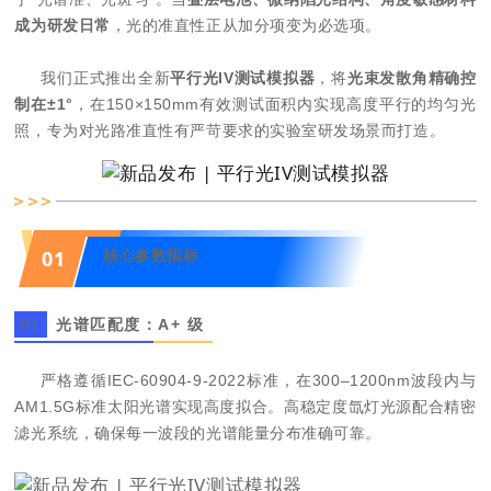
成为研发日常
，光的准直性正从加分项变为必选项。
我们正式推出全新
平行光IV测试模拟器
，将
光束发散角精确控
制在±1°
，在150×150mm有效测试面积内实现高度平行的均匀光
照，专为对光路准直性有严苛要求的实验室研发场景而打造。
01
核心参数指标
0
1
光谱匹配度：A+ 级
严格遵循IEC-60904-9-2022标准，在300–1200nm波段内与
AM1.5G标准太阳光谱实现高度拟合。高稳定度
氙灯光源
配合精密
滤光系统，确保每一波段的光谱能量分布准确可靠。