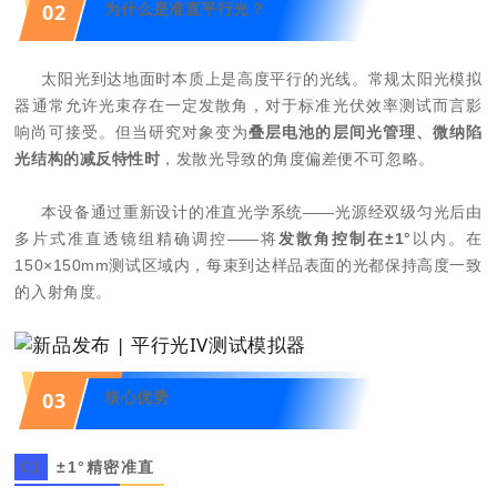
02
为什么是准直平行光？
太阳光到达地面时本质上是高度平行的光线。常规
太阳光模拟
器
通常允许光束存在一定发散角，对于标准光伏效率测试而言影
响尚可接受。但当研究对象变为
叠层电池的层
间光管理、微纳陷
光结构的减反特性时
，发散光导致的角度偏差便不可忽略。
本设备通过重新设计的准直光学系统——光源经双级匀光后由
多片式准直透镜组精确调控——将
发散角控制在±1°
以内。在
150×150mm测试区域内，每束到达样品表面的光都保持高度一致
的入射角度。
03
核心优势
0
1
±1°精密准直