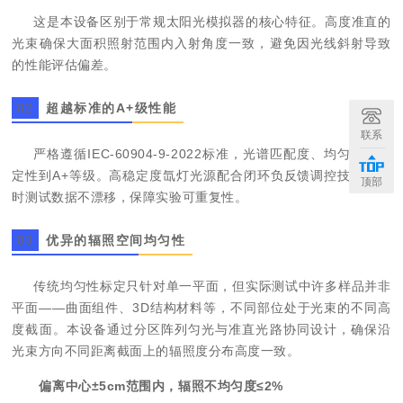
这是本设备区别于常规太阳光模拟器的核心特征。高度准直的
光束确保大面积照射范围内入射角度一致，避免因光线斜射导致
的性能评估偏差。
0
2
超越标准的A+级性能
联系
严格遵循IEC-60904-9-2022标准，光谱匹配度、
均匀性、
稳
定性到A+等级。高稳定度氙灯光源配合闭环负反馈调控技术，长
顶部
时测试数据不漂移，保障实验可重复性。
0
3
优异的辐照空间均匀性
传统均匀性标定只针对单一平面，但实际测试中许多样品并非
平面——曲面组件、3D结构材料等，不同部位处于光束的不同高
度截面。本设备通过分区阵列匀光与准直光路协同设计，确保沿
光束方向不同距离截面上的辐照度分布高度一致。
偏离中心±5cm范围内，辐照不均匀度≤2%