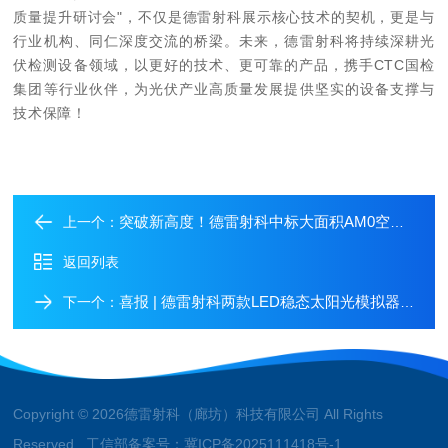
质量提升研讨会"，不仅是德雷射科展示核心技术的契机，更是与
行业机构、同仁深度交流的桥梁。未来，德雷射科将持续深耕光
伏检测设备领域，以更好的技术、更可靠的产品，携手CTC国检
集团等行业伙伴，为光伏产业高质量发展提供坚实的设备支撑与
技术保障！
突破新高度！德雷射科中标大面积AM0空间光谱多段可调太阳光模拟器!
上一个：
返回列表
喜报 | 德雷射科两款LED稳态太阳光模拟器成功交付华能清能院
下一个：
Copyright © 2026德雷射科（廊坊）科技有限公司 All Rights
Reserved 工信部备案号：
冀ICP备2025111418号-1