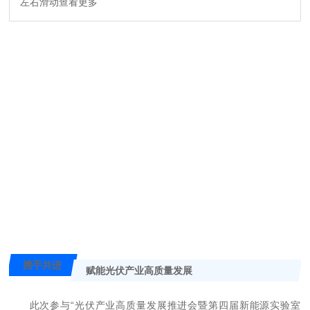
左右滑动查看更多
携手共进
赋能光伏产业高质量发展
此次参与“光伏产业高质量发展推进会暨第四届新能源实验室