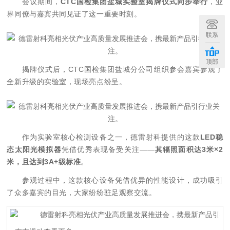
会议期间，
CTC国检集团盐城实验室揭牌仪式同步举行
，业
界同僚与嘉宾共同见证了这一重要时刻。
联系
顶部
揭牌仪式后，CTC国检集团盐城分公司组织参会嘉宾参观了
全新升级的实验室，现场亮点纷呈。
作为实验室核心检测设备之一，德雷射科提供的这款
LED稳
态太阳光模拟器
凭借优秀表现备受关注——
其辐照面积达3米×2
米，且达到3A+级标准
。
参观过程中，这款核心设备凭借优异的性能设计，成功吸引
了众多嘉宾的目光，大家纷纷驻足观察交流。