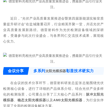
近日，“光伏产业高质量发展推进会暨第四届新能源实验室质
量提升研讨会"
在盐城隆重召开
，行业精英齐聚一堂，共话光伏产
业高质量发展新路径。德雷射科作为光伏检测设备领域的深耕
者，受邀参与此次行业盛会，与各界同仁交流技术成果，展现核
心实力。
会议分享
多系列
彰显技术硬实力
太阳光模拟器
在会议的技术分享环节，德雷射科研发总监张志魁围绕光伏
检测核心设备
，进行了详细的产品体系介绍。结合光伏产业多样
化的检测场景，公司重点分享了三大核心产品系列：
脉冲太阳光
模
拟
器
、
稳态太阳光模拟器
以及
AM0
太阳光模拟器
，为行业伙伴
呈现了
全面
的检测设备解决方案。